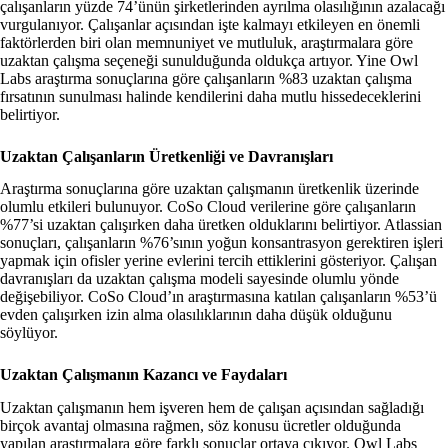
çalışanların yüzde 74’ünün şirketlerinden ayrılma olasılığının azalacağı
vurgulanıyor. Çalışanlar açısından işte kalmayı etkileyen en önemli
faktörlerden biri olan memnuniyet ve mutluluk, araştırmalara göre
uzaktan çalışma seçeneği sunulduğunda oldukça artıyor. Yine Owl
Labs araştırma sonuçlarına göre çalışanların %83 uzaktan çalışma
fırsatının sunulması halinde kendilerini daha mutlu hissedeceklerini
belirtiyor.
Uzaktan Çalışanların Üretkenliği ve Davranışları
Araştırma sonuçlarına göre uzaktan çalışmanın üretkenlik üzerinde
olumlu etkileri bulunuyor. CoSo Cloud verilerine göre çalışanların
%77’si uzaktan çalışırken daha üretken olduklarını belirtiyor. Atlassian
sonuçları, çalışanların %76’sının yoğun konsantrasyon gerektiren işleri
yapmak için ofisler yerine evlerini tercih ettiklerini gösteriyor. Çalışan
davranışları da uzaktan çalışma modeli sayesinde olumlu yönde
değişebiliyor. CoSo Cloud’ın araştırmasına katılan çalışanların %53’ü
evden çalışırken izin alma olasılıklarının daha düşük olduğunu
söylüyor.
Uzaktan Çalışmanın Kazancı ve Faydaları
Uzaktan çalışmanın hem işveren hem de çalışan açısından sağladığı
birçok avantaj olmasına rağmen, söz konusu ücretler olduğunda
yapılan araştırmalara göre farklı sonuçlar ortaya çıkıyor. Owl Labs