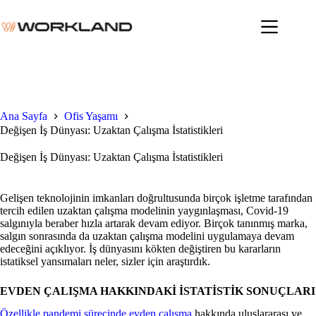
Skip
to
content
Ana Sayfa
Ofis Yaşamı
Değişen İş Dünyası: Uzaktan Çalışma İstatistikleri
Değişen İş Dünyası: Uzaktan Çalışma İstatistikleri
Gelişen teknolojinin imkanları doğrultusunda birçok işletme tarafından
tercih edilen uzaktan çalışma modelinin yaygınlaşması, Covid-19
salgınıyla beraber hızla artarak devam ediyor. Birçok tanınmış marka,
salgın sonrasında da uzaktan çalışma modelini uygulamaya devam
edeceğini açıklıyor. İş dünyasını kökten değiştiren bu kararların
istatiksel yansımaları neler, sizler için araştırdık.
EVDEN ÇALIŞMA HAKKINDAKİ İSTATİSTİK SONUÇLARI
Özellikle pandemi sürecinde evden çalışma
hakkında uluslararası ve