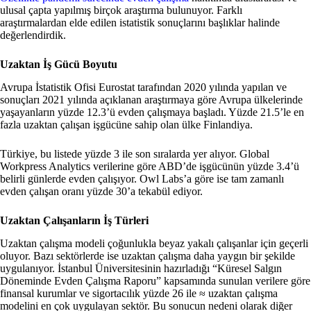
ulusal çapta yapılmış birçok araştırma bulunuyor. Farklı
araştırmalardan elde edilen istatistik sonuçlarını başlıklar halinde
değerlendirdik.
Uzaktan İş Gücü Boyutu
Avrupa İstatistik Ofisi Eurostat tarafından 2020 yılında yapılan ve
sonuçları 2021 yılında açıklanan araştırmaya göre Avrupa ülkelerinde
yaşayanların yüzde 12.3’ü evden çalışmaya başladı. Yüzde 21.5’le en
fazla uzaktan çalışan işgücüne sahip olan ülke Finlandiya.
Türkiye, bu listede yüzde 3 ile son sıralarda yer alıyor. Global
Workpress Analytics verilerine göre ABD’de işgücünün yüzde 3.4’ü
belirli günlerde evden çalışıyor. Owl Labs’a göre ise tam zamanlı
evden çalışan oranı yüzde 30’a tekabül ediyor.
Uzaktan Çalışanların İş Türleri
Uzaktan çalışma modeli çoğunlukla beyaz yakalı çalışanlar için geçerli
oluyor. Bazı sektörlerde ise uzaktan çalışma daha yaygın bir şekilde
uygulanıyor. İstanbul Üniversitesinin hazırladığı “Küresel Salgın
Döneminde Evden Çalışma Raporu” kapsamında sunulan verilere göre
finansal kurumlar ve sigortacılık yüzde 26 ile ≈ uzaktan çalışma
modelini en çok uygulayan sektör. Bu sonucun nedeni olarak diğer