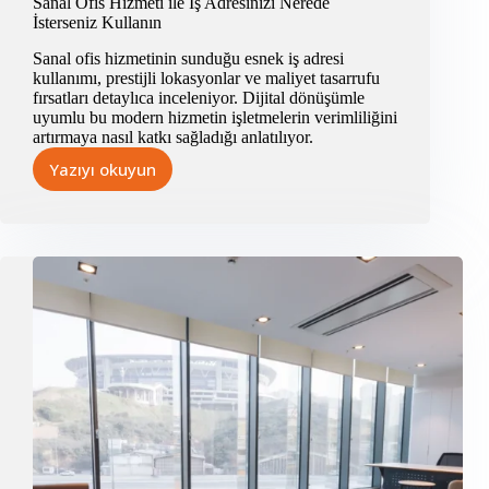
Sanal Ofis Hizmeti ile İş Adresinizi Nerede
İsterseniz Kullanın
Sanal ofis hizmetinin sunduğu esnek iş adresi
kullanımı, prestijli lokasyonlar ve maliyet tasarrufu
fırsatları detaylıca inceleniyor. Dijital dönüşümle
uyumlu bu modern hizmetin işletmelerin verimliliğini
artırmaya nasıl katkı sağladığı anlatılıyor.
Yazıyı okuyun
Sanal
Ofis
Hizmeti
ile
İş
Adresinizi
Nerede
İsterseniz
Kullanın