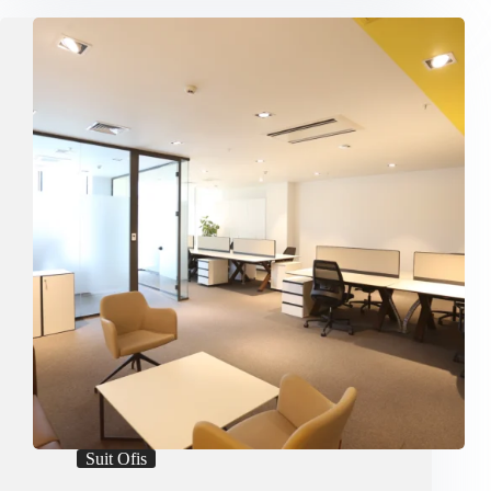
İşinizi
Hemen
Başlatmanın
Pratik
Yolu
Suit Ofis