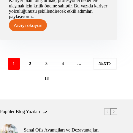
Kariyer planı oluşturmak, profesyonel hedeflere
ulaşmak için kritik öneme sahiptir. Bu yazıda kariyer
yolculuğunuzu şekillendirecek etkili adımları
paylaşıyoruz.
Yazıyı okuyun
Kariyer
Planı
Nasıl
Yapılır?
1
2
3
4
…
NEXT
18
Popüler Blog Yazıları
Sanal Ofis Avantajları ve Dezavantajları