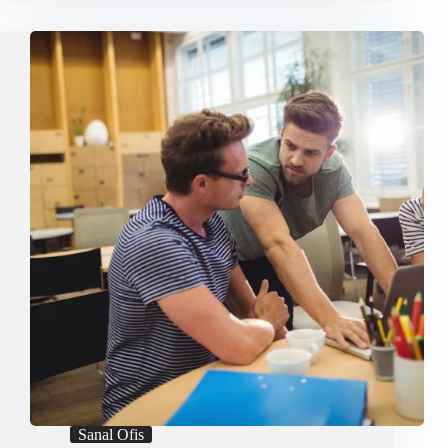
Rehberi:
8
Adımda
Doğru
Ofis
Sanal Ofis