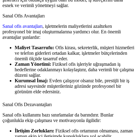
esnek ve verimli yönetmeyi sağlar.
Sanal Ofis Avantajları
Sanal ofis avantajları
, işletmelerin maliyetlerini azaltırken
profesyonel bir imaj oluşturmalarına yardımcı olur. En önemli
avantajlar şunlardır:
Maliyet Tasarrufu:
Ofis kirası, sekreterlik, müşteri hizmetleri
ve telefon giderleri ortadan kalkar, işletmeler bütçelerinden
önemli ölçüde tasarruf eder.
Zaman Yönetimi:
Fiziksel ofis işleriyle uğraşmadan iş
hedeflerine odaklanmayı kolaylaştırır, daha verimli bir çalışma
düzeni sağlar.
Kurumsal İmaj:
Evden çalışıyor olsanız bile, prestijli bir iş
adresi sayesinde müşterileriniz gözünde profesyonel bir
görünüm elde edersiniz.
Sanal Ofis Dezavantajları
Sanal ofis kullanımı bazı sınırlamalar da barındırır. Bunlar
çoğunlukla ekip çalışması ve motivasyonla ilgilidir:
İletişim Zorlukları:
Fiziksel ofis ortamının olmaması, zaman
zaman ekip içi iletişimde kopukluklara yol açabilir.