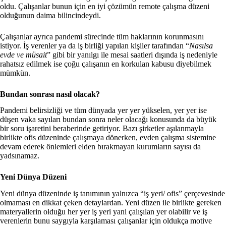
oldu. Çalışanlar bunun için en iyi çözümün remote çalışma düzeni
olduğunun daima bilincindeydi.
Çalışanlar ayrıca pandemi sürecinde tüm haklarının korunmasını
istiyor. İş verenler ya da iş birliği yapılan kişiler tarafından “
Nasılsa
evde ve müsait
” gibi bir yanılgı ile mesai saatleri dışında iş nedeniyle
rahatsız edilmek ise çoğu çalışanın en korkulan kabusu diyebilmek
mümkün.
Bundan sonrası nasıl olacak?
Pandemi belirsizliği ve tüm dünyada yer yer yükselen, yer yer ise
düşen vaka sayıları bundan sonra neler olacağı konusunda da büyük
bir soru işaretini beraberinde getiriyor. Bazı şirketler aşılanmayla
birlikte ofis düzeninde çalışmaya dönerken, evden çalışma sistemine
devam ederek önlemleri elden bırakmayan kurumların sayısı da
yadsınamaz.
Yeni Dünya Düzeni
Yeni dünya düzeninde iş tanımının yalnızca “iş yeri/ ofis” çerçevesinde
olmaması en dikkat çeken detaylardan. Yeni düzen ile birlikte gereken
materyallerin olduğu her yer iş yeri yani çalışılan yer olabilir ve iş
verenlerin bunu saygıyla karşılaması çalışanlar için oldukça motive