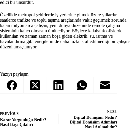
edici bir unsurdur.
Özellikle metropol şehirlerde iş yerlerine gitmek üzere yıllardır
saatlerce trafikte ve toplu taşıma araçlarında vakit geçirmek zorunda
kalan milyonlarca çalışan, yeni dünya düzeninde remote çalışma
sisteminin kalıcı olmasını ümit ediyor. Böylece kalabalık ofislerde
kullanılan ve zaman zaman boşa giden elektrik, su, ısıtma ve
havalandırma gibi enerjilerin de daha fazla israf edilmediği bir çalışma
düzeni amaçlanıyor.
Yazıyı paylaşın
NEXT
PREVIOUS
Dijital Dönüşüm Nedir?
Karar Yorgunluğu Nedir?
Dijital Dönüşüm Adımları
Nasıl Başa Çıkılır?
Nasıl Atılmalıdır?