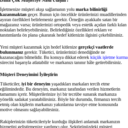
Daha Çok Müşteriye Nasıl Ulaşılır?
İşletmenize müşteri akışı sağlamanın yolu
marka bilinirliği
kazanmaktan
geçer. Bunun için öncelikle ürünlerinizi muadillerinden
ayıran özellikleri belirlemeniz gerekir. Örneğin ayakkabı satan bir
mağazanız varsa; ürünlerinizi ortopedik veya estetik açıdan farklı kılan
noktaları belirleyebilirsiniz. Belirlediğiniz özellikleri reklam ve
tanıtımlarda ön plana çıkararak hedef kitlenizin ilgisini çekebilirsiniz.
Yeni müşteri kazanmak için hedef kitlenize
gerçekçi vaatlerde
bulunmanız
gerekir. Tüketici, ürünlerinizi denediğinde ne
kazanacağını bilmelidir. Bu konuya dikkat ederek
küçük işletme kurma
sürecini başarıyla atlatabilir ve markanızı tanınır hâle getirebilirsiniz.
Müşteri Deneyimini İyileştirin
Tüketiciler,
iyi bir deneyim
yaşadıkları markaları tercih etme
eğilimindedir. Bu deneyim, markanız tarafından verilen hizmetlerin
tamamını içerir. Müşterilerinize iyi bir tecrübe sunarak markanıza
yönelik sadakat yaratabilirsiniz. Böyle bir durumda, firmanızı tercih
etmiş olan kişilerin markanızı yakınlarına tavsiye etme konusunda
motive olmasını sağlayabilirsiniz.
Rakiplerinizin tüketicileriyle kurduğu ilişkileri anlamak markanızın
hizmetini geliştirmenize yardımcı olur. Sektörünüzdeki müşteri