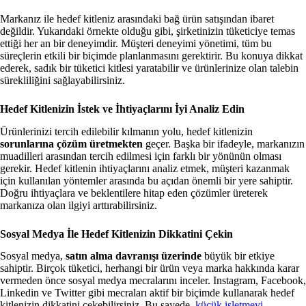
Markanız ile hedef kitleniz arasındaki bağ ürün satışından ibaret
değildir. Yukarıdaki örnekte olduğu gibi, şirketinizin tüketiciye temas
ettiği her an bir deneyimdir. Müşteri deneyimi yönetimi, tüm bu
süreçlerin etkili bir biçimde planlanmasını gerektirir. Bu konuya dikkat
ederek, sadık bir tüketici kitlesi yaratabilir ve ürünlerinize olan talebin
sürekliliğini sağlayabilirsiniz.
Hedef Kitlenizin İstek ve İhtiyaçlarını İyi Analiz Edin
Ürünlerinizi tercih edilebilir kılmanın yolu, hedef kitlenizin
sorunlarına çözüm üretmekten
geçer. Başka bir ifadeyle, markanızın
muadilleri arasından tercih edilmesi için farklı bir yönünün olması
gerekir. Hedef kitlenin ihtiyaçlarını analiz etmek, müşteri kazanmak
için kullanılan yöntemler arasında bu açıdan önemli bir yere sahiptir.
Doğru ihtiyaçlara ve beklentilere hitap eden çözümler üreterek
markanıza olan ilgiyi arttırabilirsiniz.
Sosyal Medya İle Hedef Kitlenizin Dikkatini Çekin
Sosyal medya,
satın alma davranışı üzerinde
büyük bir etkiye
sahiptir. Birçok tüketici, herhangi bir ürün veya marka hakkında karar
vermeden önce sosyal medya mecralarını inceler. Instagram, Facebook,
Linkedin ve Twitter gibi mecraları aktif bir biçimde kullanarak hedef
kitlenizin dikkatini çekebilirsiniz. Bu sayede,
küçük işletmeyi