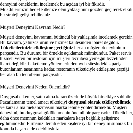
deneyimi örneklerini incelemek bu açıdan iyi bir fikirdir.
Muadillerinizin hedef kitlenize olan yaklaşımını gözden geçirerek etkili
bir strateji geliştirebilirsiniz.
Müşteri Deneyimi Kavramı Nedir?
Müşteri deneyimi kavramını bütüncül bir yaklaşımla incelemek gerekir.
Bu kavram, yalnızca ürün ve hizmet kalitesinden ibaret değildir.
Tüketicilerinizle etkileşime geçtiğiniz
her an müşteri deneyiminin
parçasıdır.
Bu durumu bir örnekle açıklamak mümkündür. Paket servis
hizmeti veren bir restoran için müşteri tecrübesi yemeğin lezzetinden
ibaret değildir. Paketleme yöntemlerinden web sitesindeki sipariş
butonlarının tasarımına kadar, restoranın tüketiciyle etkileşime geçtiği
her alan bu tecrübenin parçasıdır.
Müşteri Deneyimi Neden Önemlidir?
Duygusal etkenler, satın alma kararı üzerinde büyük bir etkiye sahiptir.
Pazarlamanın temel amacı tüketiciyi
duygusal olarak etkileyebilmek
ve karar alma mekanizmasını marka lehine yönlendirmektir. Müşteri
deneyimi, bu duygusal güdülenmenin önemli bir parçasıdır. Tüketiciler,
daha önce memnun kaldıkları markalara karşı bağlılık geliştirme
eğilimindedir. Firmanızı tercih eden kişilere iyi bir deneyim sunarak bu
konuda başarı elde edebilirsiniz.