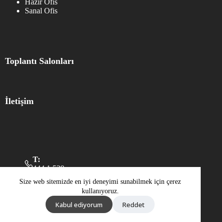
Hazır Ofis
Sanal Ofis
Toplantı Salonları
İletişim
T:
444 1 539
M:
Size web sitemizde en iyi deneyimi sunabilmek için çerez
+90 533 051 4624
kullanıyoruz.
Pazartesi – Cuma
09:00 - 18:00
Kabul ediyorum
Reddet
© 2025 Workland.