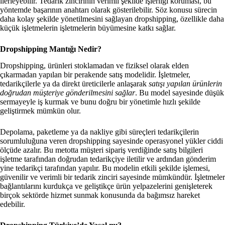
ilerleyebilir. Tedarik zincirinin verimli şekilde işlerliği koruması, bu
yöntemde başarının anahtarı olarak gösterilebilir. Söz konusu sürecin
daha kolay şekilde yönetilmesini sağlayan dropshipping, özellikle daha
küçük işletmelerin işletmelerin büyümesine katkı sağlar.
Dropshipping Mantığı Nedir?
Dropshipping, ürünleri stoklamadan ve fiziksel olarak elden
çıkarmadan yapılan bir perakende satış modelidir. İşletmeler,
tedarikçilerle ya da direkt üreticilerle anlaşarak
satışı yapılan ürünlerin
doğrudan müşteriye gönderilmesini sağlar
. Bu model sayesinde düşük
sermayeyle iş kurmak ve bunu doğru bir yönetimle hızlı şekilde
geliştirmek mümkün olur.
Depolama, paketleme ya da nakliye gibi süreçleri tedarikçilerin
sorumluluğuna veren dropshipping sayesinde operasyonel yükler ciddi
ölçüde azalır. Bu metotta müşteri sipariş verdiğinde satış bilgileri
işletme tarafından doğrudan tedarikçiye iletilir ve ardından gönderim
yine tedarikçi tarafından yapılır. Bu modelin etkili şekilde işlemesi,
güvenilir ve verimli bir tedarik zinciri sayesinde mümkündür. İşletmeler
bağlantılarını kurdukça ve geliştikçe ürün yelpazelerini genişleterek
birçok sektörde hizmet sunmak konusunda da bağımsız hareket
edebilir.