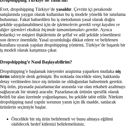
Dropshipping Türkiye’de Yasal mı?
Evet, dropshipping Türkiye’de
yasaldır
. Çevrim içi perakende
satışlarında yaygın olarak kullanılan bu iş modele yönelik bir sınırlama
bulunmaz. Fakat bahsedilen bu iş metodunun yasal olarak doğru
şekilde uygulanabilmesi için de
işletmelerin gerekli vergi kaydını ve
diğer işlemleri eksiksiz biçimde tamamlamaları gerekir
. Ayrıca
tedarikçi ve müşteri ilişkilerinin de şeffaf ve adil şekilde yönetilmesi
son derece önemlidir. Yasal uyumluluğa dikkat edere ve belirlenen
kurallara uyarak yapılan dropshipping yöntemi, Türkiye’de başarılı bir
iş modeli olarak karşımıza çıkar.
Dropshipping’e Nasıl Başlayabilirim?
Dropshipping’e başlamak isteyenler araştırma yaparken mutlaka
niş
ürün
tabiriyle denk gelmiştir. Bu noktada öncelikle süreç hakkında
detay verilmeden önce niş ürünün ne olduğundan bahsetmek gerekir.
Niş ürün, piyasada pazarlamacılar arasında var olan rekabeti azaltmayı
sağlayacak bir strateji aracıdır. Pazarlanacak ürünün spesifik olarak
belirli bir alan üzerinde yoğunlaşması, bu şekilde tabir edilir. Nitekim
dropshipping nasıl yapılır sorunun yanıtı için ilk madde, satılacak
ürünlerin seçimiyle başlar.
Öncelikle bir niş ürün belirlemeli ve bunu almaya eğilimi
olabilecek hedef kitlenizi belirlemelisiniz.