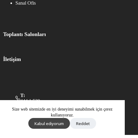
Sanal Ofis
Toplantı Salonları
İletişim
T:
444 1 539
M:
Size web sitemizde en iyi deneyimi sunabilmek için çerez
+90 533 051 4624
kullanıyoruz.
Pazartesi – Cuma
09:00 - 18:00
Kabul ediyorum
Reddet
© 2025 Workland.