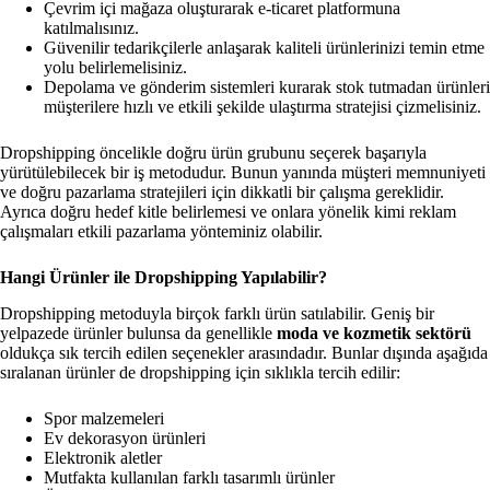
Çevrim içi mağaza oluşturarak e-ticaret platformuna
katılmalısınız.
Güvenilir tedarikçilerle anlaşarak kaliteli ürünlerinizi temin etme
yolu belirlemelisiniz.
Depolama ve gönderim sistemleri kurarak stok tutmadan ürünleri
müşterilere hızlı ve etkili şekilde ulaştırma stratejisi çizmelisiniz.
Dropshipping öncelikle doğru ürün grubunu seçerek başarıyla
yürütülebilecek bir iş metodudur. Bunun yanında müşteri memnuniyeti
ve doğru pazarlama stratejileri için dikkatli bir çalışma gereklidir.
Ayrıca doğru hedef kitle belirlemesi ve onlara yönelik kimi reklam
çalışmaları etkili pazarlama yönteminiz olabilir.
Hangi Ürünler ile Dropshipping Yapılabilir?
Dropshipping metoduyla birçok farklı ürün satılabilir. Geniş bir
yelpazede ürünler bulunsa da genellikle
moda ve kozmetik sektörü
oldukça sık tercih edilen seçenekler arasındadır. Bunlar dışında aşağıda
sıralanan ürünler de dropshipping için sıklıkla tercih edilir:
Spor malzemeleri
Ev dekorasyon ürünleri
Elektronik aletler
Mutfakta kullanılan farklı tasarımlı ürünler